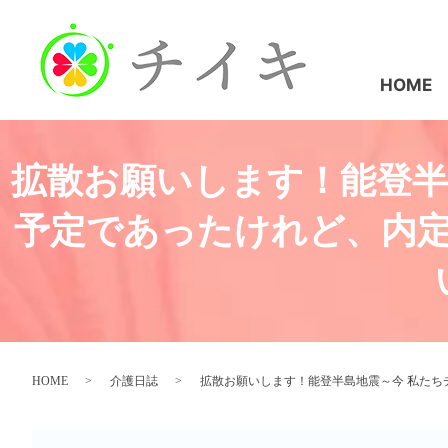
HOME
拡散お願いします！能登半
予定であったけれど、内
HOME
介護日誌
拡散お願いします！能登半島地震～今 私た