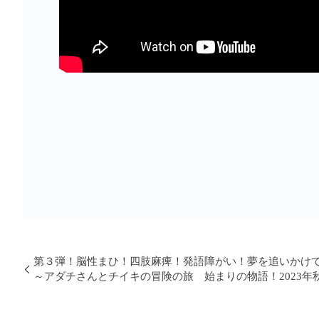
第３弾！脳性まひ！四肢麻痺！発語障がい！夢を追いかけ
～アダチさんとチイキの冒険の旅 始まりの物語！2023年