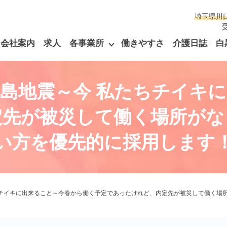
埼玉県川
受
会社案内
求人
各事業所
働きやすさ
介護日誌
白
島地震～今 私たちチイキ
定先が被災して働く場所がな
い方を優先的に採用します
ちチイキに出来ること～今春から働く予定であったけれど、内定先が被災して働く場