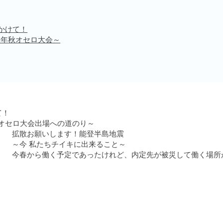
かけて！
3年秋オセロ大会～
て！
秋オセロ大会出場への道のり～
拡散お願いします！能登半島地震
～今 私たちチイキに出来ること～
今春から働く予定であったけれど、内定先が被災して働く場所