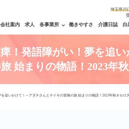
埼玉県川
受
会社案内
求人
各事業所
働きやすさ
介護日誌
白
麻痺！発語障がい！夢を追い
旅 始まりの物語！2023年
を追いかけて！～アダチさんとチイキの冒険の旅 始まりの物語！2023年秋オセロ