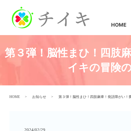
HOME
第３弾！脳性まひ！四肢
イキの冒険の
HOME
お知らせ
第３弾！脳性まひ！四肢麻痺！発語障がい！夢
2024/02/29